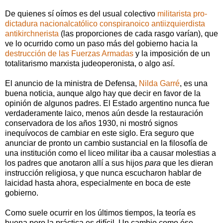
De quienes sí oímos es del usual colectivo
militarista pro-
dictadura
nacionalcatólico
conspiranoico
antiizquierdista
antikirchnerista
(las proporciones de cada rasgo varían), que
ve lo ocurrido como un paso más del gobierno hacia la
destrucción de las Fuerzas Armadas
y la imposición de un
totalitarismo marxista judeoperonista, o algo así.
El anuncio de la ministra de Defensa,
Nilda Garré
, es una
buena noticia, aunque algo hay que decir en favor de la
opinión de algunos padres. El Estado argentino nunca fue
verdaderamente laico, menos aún desde la restauración
conservadora de los años 1930, ni mostró signos
inequívocos de cambiar en este siglo. Era seguro que
anunciar de pronto un cambio sustancial en la filosofía de
una institución como el liceo militar iba a causar molestias a
los padres que anotaron allí a sus hijos
para
que les dieran
instrucción religiosa, y que nunca escucharon hablar de
laicidad hasta ahora, especialmente en boca de este
gobierno.
Como suele ocurrir en los últimos tiempos, la teoría es
buena pero la práctica es difícil. Un cambio como ése