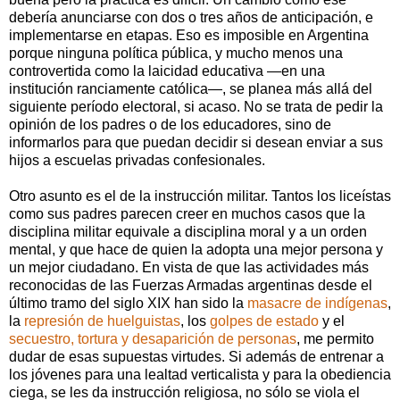
debería anunciarse con dos o tres años de anticipación, e
implementarse en etapas. Eso es imposible en Argentina
porque ninguna política pública, y mucho menos una
controvertida como la laicidad educativa —en una
institución ranciamente católica—, se planea más allá del
siguiente período electoral, si acaso. No se trata de pedir la
opinión de los padres o de los educadores, sino de
informarlos para que puedan decidir si desean enviar a sus
hijos a escuelas privadas confesionales.
Otro asunto es el de la instrucción militar. Tantos los liceístas
como sus padres parecen creer en muchos casos que la
disciplina militar equivale a disciplina moral y a un orden
mental, y que hace de quien la adopta una mejor persona y
un mejor ciudadano. En vista de que las actividades más
reconocidas de las Fuerzas Armadas argentinas desde el
último tramo del siglo XIX han sido la
masacre de indígenas
,
la
represión de huelguistas
, los
golpes de estado
y el
secuestro, tortura y desaparición de personas
, me permito
dudar de esas supuestas virtudes. Si además de entrenar a
los jóvenes para una lealtad verticalista y para la obediencia
ciega, se les da instrucción religiosa, no sólo se viola el